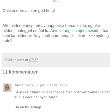
Kilde
Ønsker dere alle en god helg!
Alle bilder er inspirert av pappeske-bonanza'en, og alle
bilder i innlegget er lånt fra
Anton Tang sin hjemmeside
- han
som tar bilder av "tiny cardboard people" - er de ikke nydelig
søte?
Kikkis planet
at
07:37
11 kommentarer:
Anne Grete
2. juli 2011 kl. 09:35
Så kuule bilder!! og spennende med husovertakelse! Er det
et hus dere har bygd selv?
Ha en fin lørdag!