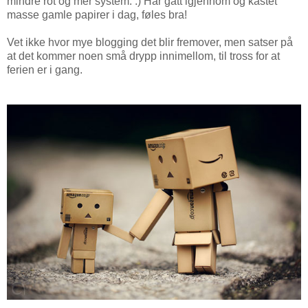
mindre rot og mer system. :) Har gått igjennom og kastet
masse gamle papirer i dag, føles bra!
Vet ikke hvor mye blogging det blir fremover, men satser på
at det kommer noen små drypp innimellom, til tross for at
ferien er i gang.