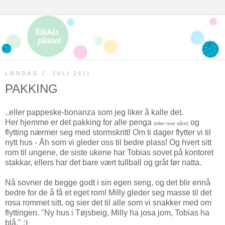
LØRDAG 2. JULI 2011
PAKKING
..eller pappeske-bonanza som jeg liker å kalle det.
Her hjemme er det pakking for alle penga
og
(eller noe sånt)
flytting nærmer seg med stormskritt! Om ti dager flytter vi til
nytt hus - Åh som vi gleder oss til bedre plass! Og hvert sitt
rom til ungene, de siste ukene har Tobias sovet på kontoret
stakkar, ellers har det bare vært tullball og gråt før natta.
Nå sovner de begge godt i sin egen seng, og det blir ennå
bedre for de å få et eget rom! Milly gleder seg masse til det
rosa rommet sitt, og sier det til alle som vi snakker med om
flyttingen. "Ny hus i Tøjsbeig, Milly ha josa jom, Tobias ha
blå." :)