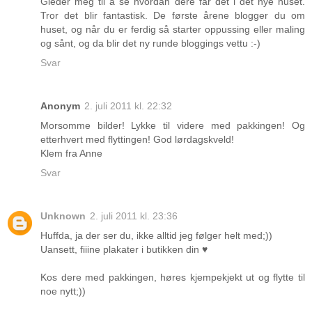
Gleder meg til å se hvordan dere får det i det nye huset.
Tror det blir fantastisk. De første årene blogger du om
huset, og når du er ferdig så starter oppussing eller maling
og sånt, og da blir det ny runde bloggings vettu :-)
Svar
Anonym
2. juli 2011 kl. 22:32
Morsomme bilder! Lykke til videre med pakkingen! Og
etterhvert med flyttingen! God lørdagskveld!
Klem fra Anne
Svar
Unknown
2. juli 2011 kl. 23:36
Huffda, ja der ser du, ikke alltid jeg følger helt med;))
Uansett, fiiine plakater i butikken din ♥
Kos dere med pakkingen, høres kjempekjekt ut og flytte til
noe nytt;))